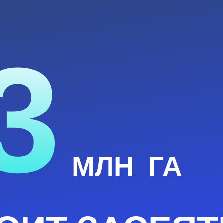
3
МЛН
ГА